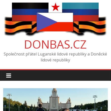
Skip
to
content
DONBAS.CZ
Společnost přátel Luganské lidové republiky a Doněcké
lidové republiky