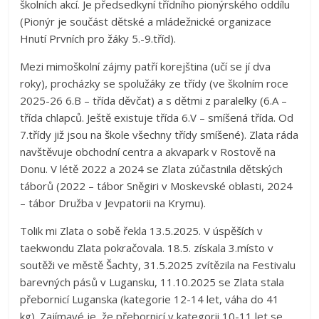
školních akcí. Je předsedkyní třídního pionýrského oddílu
(Pionýr je součást dětské a mládežnické organizace
Hnutí Prvních pro žáky 5.-9.tříd).
Mezi mimoškolní zájmy patří korejština (učí se jí dva
roky), procházky se spolužáky ze třídy (ve školním roce
2025-26 6.B – třída děvčat) a s dětmi z paralelky (6.A –
třída chlapců. Ještě existuje třída 6.V – smíšená třída. Od
7.třídy již jsou na škole všechny třídy smíšené). Zlata ráda
navštěvuje obchodní centra a akvapark v Rostově na
Donu. V létě 2022 a 2024 se Zlata zúčastnila dětských
táborů (2022 – tábor Sněgiri v Moskevské oblasti, 2024
– tábor Družba v Jevpatorii na Krymu).
Tolik mi Zlata o sobě řekla 13.5.2025. V úspěších v
taekwondu Zlata pokračovala. 18.5. získala 3.místo v
soutěži ve městě Šachty, 31.5.2025 zvítězila na Festivalu
barevných pásů v Lugansku, 11.10.2025 se Zlata stala
přebornicí Luganska (kategorie 12-14 let, váha do 41
kg). Zajímavé je, že přebornicí v kategorii 10-11 let se