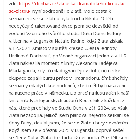
zde:
https://donbas.cz/zkouska-dramatickeho-krouzku-
se-zlatou-
Nyní podrobněji o Zlatě. Moje cesta k
seznámení se se Zlatou byla trochu klikatá. O této
neobyčejné talentované dívce jsem se dozvěděl od
vedoucí Vzorného tvůrčího studia Duha Domu kultury
V.I.Lenina v Lugansku Natalie Radné, když Zlata získala
9.12.2024 2.místo v soutěži kreseb „Cesta jednoty.
Hrdinové Donbasu“, pořádané organizací Jednota v LLR.
Zlata nakreslila moment z knihy Alexandra Fadějeva
Mladá garda, kdy tři mladogvardějci v době německé
okupace zapálili burzu práce v Krasnodonu, čímž shořely
seznamy mladých krasnodonců, kteří měli být nasazeni
na nucené práce v Německu. Do prací na ilustracích k naší
knize mladých luganských autorů Kouzelník v každém z
nás, které probíhaly ve Studiu Duha v září 2024, se však
Zlata nezapojila. Jelikož jsem plánoval nejedno setkání se
členy Duhy, doufal jsem, že se se Zlatou brzy seznámím.
Když jsem se v březnu 2025 v Lugansku poprvé sešel
se členy Duhy, Zlata do studia již nechodila. Později jsem