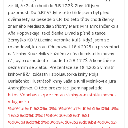
zjistil, že Zlata chodí do 5.B 17.ZŠ. Zbystřil jsem
pozornost. Do 5.B? Vždyť v této třídě jsem byl před
dvěma lety na besedě o ČR. Do této třídy chodí členky
známého Mediastudia Stříbrný Mars Mira Mirošničenko a
Aňa Popovskaja, také členka Divadla písně a tance
Zernyško KD V.I.Lenina Veronika Kuliš. Když jsem se
rozhodoval, kterou třídu pozvat 18.4.2025 na prezentaci
naší knihy Kouzelník v každém z nás do místní knihovny
č.1, bylo rozhodnuto – bude to 5.B 17.ZŠ. A konečně se
seznámím se Zlatou. Prezentace se 18.4.2025 v místní
knihovně č.1 zúčastnili spoluautorka knihy Polja
Burlačenko i ilustrátoři knihy Saša a Kirill Melnikovi a Jura
Andrejčenko. O této prezentaci jsem napsal zde:
https://donbas.cz/prezentace-knihy-v-mistni-knihovne-
v-lugansku-
%d0%bf%d1%80%d0%b5%d0%b7%d0%b5%d0%bd%d
1%82%d0%b0%d1%86%d0%b8%d1%8f-
%d0%ba%d0%bd%d0%b8%d0%b3%d0%b8-%d0%b2-