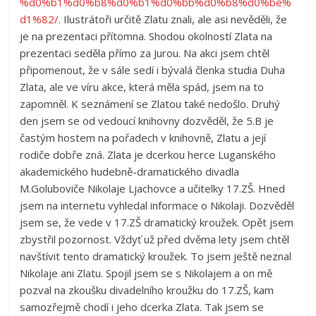
%d0%b1%d0%b8%d0%b1%d0%bb%d0%b8%d0%be%
d1%82/
. Ilustrátoři určitě Zlatu znali, ale asi nevěděli, že
je na prezentaci přítomna. Shodou okolností Zlata na
prezentaci seděla přímo za Jurou. Na akci jsem chtěl
připomenout, že v sále sedí i bývalá členka studia Duha
Zlata, ale ve víru akce, která měla spád, jsem na to
zapomněl. K seznámení se Zlatou také nedošlo. Druhý
den jsem se od vedoucí knihovny dozvěděl, že 5.B je
častým hostem na pořadech v knihovně, Zlatu a její
rodiče dobře zná. Zlata je dcerkou herce Luganského
akademického hudebně-dramatického divadla
M.Goluboviče Nikolaje Ljachovce a učitelky 17.ZŠ. Hned
jsem na internetu vyhledal informace o Nikolaji. Dozvěděl
jsem se, že vede v 17.ZŠ dramatický kroužek. Opět jsem
zbystřil pozornost. Vždyť už před dvěma lety jsem chtěl
navštívit tento dramatický kroužek. To jsem ještě neznal
Nikolaje ani Zlatu. Spojil jsem se s Nikolajem a on mě
pozval na zkoušku divadelního kroužku do 17.ZŠ, kam
samozřejmě chodí i jeho dcerka Zlata. Tak jsem se