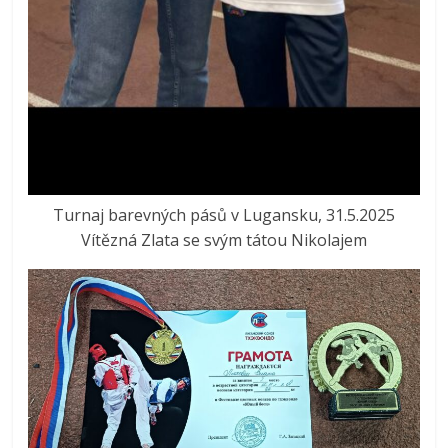
Turnaj barevných pásů v Lugansku, 31.5.2025
Vítězná Zlata se svým tátou Nikolajem