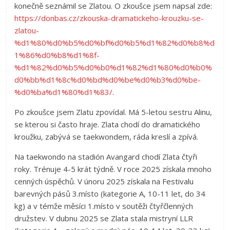
konečně seznámil se Zlatou. O zkoušce jsem napsal zde:
https://donbas.cz/zkouska-dramatickeho-krouzku-se-
zlatou-
%d1%80%d0%b5%d0%bf%d0%b5%d1%82%d0%b8%d
1%86%d0%b8%d1%8f-
%d1%82%d0%b5%d0%b0%d1%82%d1%80%d0%b0%
d0%bb%d1%8c%d0%bd%d0%be%d0%b3%d0%be-
%d0%ba%d1%80%d1%83/
.
Po zkoušce jsem Zlatu zpovídal. Má 5-letou sestru Alinu,
se kterou si často hraje. Zlata chodí do dramatického
kroužku, zabývá se taekwondem, ráda kreslí a zpívá.
Na taekwondo na stadión Avangard chodí Zlata čtyři
roky. Trénuje 4-5 krát týdně. V roce 2025 získala mnoho
cenných úspěchů. V únoru 2025 získala na Festivalu
barevných pásů 3.místo (kategorie A, 10-11 let, do 34
kg) a v témže měsíci 1.místo v soutěži čtyřčlenných
družstev. V dubnu 2025 se Zlata stala mistryní LLR