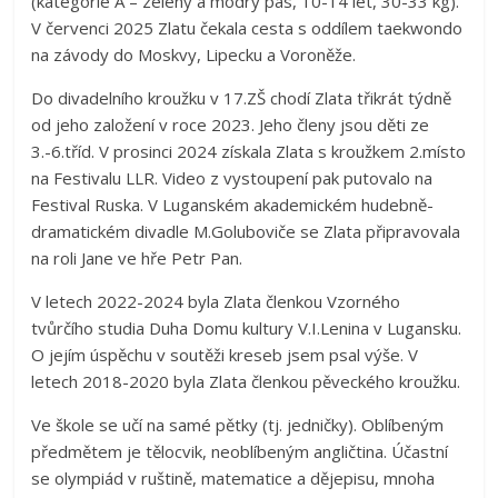
(kategorie A – zelený a modrý pás, 10-14 let, 30-33 kg).
V červenci 2025 Zlatu čekala cesta s oddílem taekwondo
na závody do Moskvy, Lipecku a Voroněže.
Do divadelního kroužku v 17.ZŠ chodí Zlata třikrát týdně
od jeho založení v roce 2023. Jeho členy jsou děti ze
3.-6.tříd. V prosinci 2024 získala Zlata s kroužkem 2.místo
na Festivalu LLR. Video z vystoupení pak putovalo na
Festival Ruska. V Luganském akademickém hudebně-
dramatickém divadle M.Goluboviče se Zlata připravovala
na roli Jane ve hře Petr Pan.
V letech 2022-2024 byla Zlata členkou Vzorného
tvůrčího studia Duha Domu kultury V.I.Lenina v Lugansku.
O jejím úspěchu v soutěži kreseb jsem psal výše. V
letech 2018-2020 byla Zlata členkou pěveckého kroužku.
Ve škole se učí na samé pětky (tj. jedničky). Oblíbeným
předmětem je tělocvik, neoblíbeným angličtina. Účastní
se olympiád v ruštině, matematice a dějepisu, mnoha