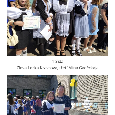
4.třída
Zleva Lerka Kravcova, třetí Alina Gaděckaja