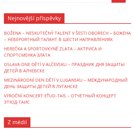
Nejnovější příspěvky
BOŽENA – NESKUTEČNÝ TALENT V ŠESTI OBORECH – БОЖЕНА
– НЕВЕРОЯТНЫЙ ТАЛАНТ В ШЕСТИ НАПРАВЛЕНИЯХ
HEREČKA A SPORTOVKYNĚ ZLATA – AКТРИСА И
СПОРТСМЕНКА ЗЛАТА
OSLAVA DNE DĚTÍ V ALČEVSKU – ПРАЗДНИК ДНЯ ЗАЩИТЫ
ДЕТЕЙ В АЛЧЕВСКЕ
MEZINÁRODNÍ DEN DĚTÍ V LUGANSKU – МЕЖДУНАРОДНЫЙ
ДЕНЬ ЗАЩИТЫ ДЕТЕЙ В ЛУГАНСКЕ
VÝROČNÍ KONCERT EŤUD-TAIS – ОТЧЁТНЫЙ КОНЦЕРТ
ЭТЮД-ТАИС
Z médií