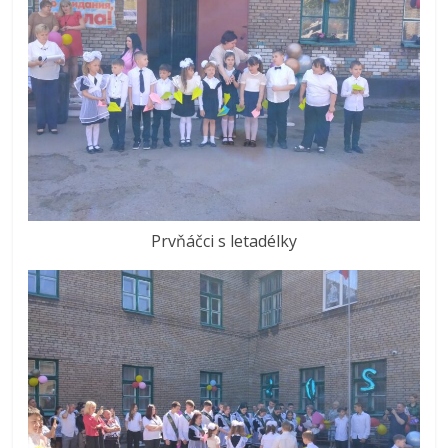
Prvňáčci s letadélky