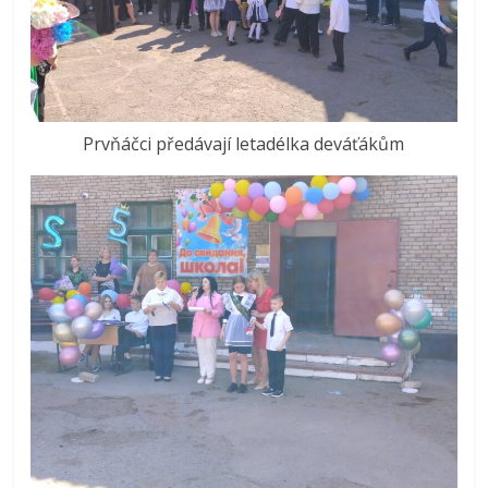
Prvňáčci předávají letadélka deváťákům