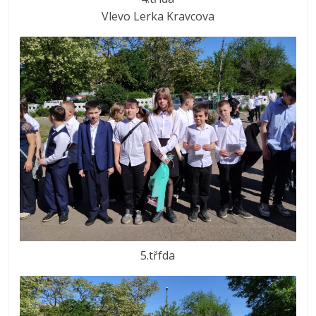
Vlevo Lerka Kravcova
5.třfda