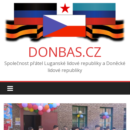
Skip
to
content
DONBAS.CZ
Společnost přátel Luganské lidové republiky a Doněcké
lidové republiky